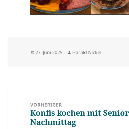
Veröffentlicht
Autor
27. Juni 2025
Harald Nickel
am
Beitragsnavigation
VORHERIGER
Konfis kochen mit Senior
Vorheriger
Nachmittag
Beitrag: